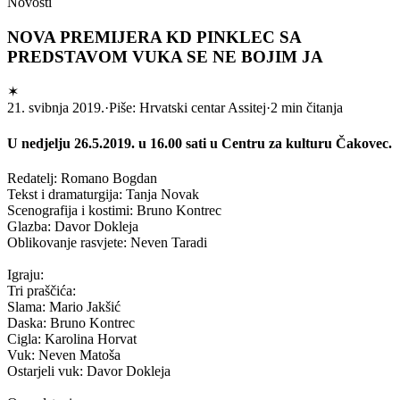
Novosti
NOVA PREMIJERA KD PINKLEC SA
PREDSTAVOM VUKA SE NE BOJIM JA
✶
21. svibnja 2019.
·
Piše: Hrvatski centar Assitej
·
2 min čitanja
U nedjelju 26.5.2019. u 16.00 sati u Centru za kulturu Čakovec.
Redatelj: Romano Bogdan
Tekst i dramaturgija: Tanja Novak
Scenografija i kostimi: Bruno Kontrec
Glazba: Davor Dokleja
Oblikovanje rasvjete: Neven Taradi
Igraju:
Tri praščića:
Slama: Mario Jakšić
Daska: Bruno Kontrec
Cigla: Karolina Horvat
Vuk: Neven Matoša
Ostarjeli vuk: Davor Dokleja