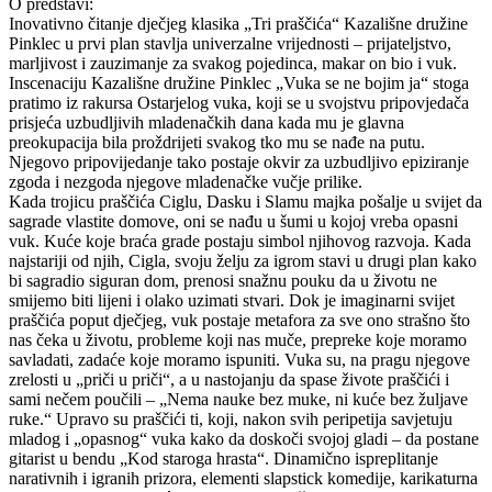
O predstavi:
Inovativno čitanje dječjeg klasika „Tri praščića“ Kazališne družine
Pinklec u prvi plan stavlja univerzalne vrijednosti – prijateljstvo,
marljivost i zauzimanje za svakog pojedinca, makar on bio i vuk.
Inscenaciju Kazališne družine Pinklec „Vuka se ne bojim ja“ stoga
pratimo iz rakursa Ostarjelog vuka, koji se u svojstvu pripovjedača
prisjeća uzbudljivih mladenačkih dana kada mu je glavna
preokupacija bila proždrijeti svakog tko mu se nađe na putu.
Njegovo pripovijedanje tako postaje okvir za uzbudljivo epiziranje
zgoda i nezgoda njegove mladenačke vučje prilike.
Kada trojicu praščića Ciglu, Dasku i Slamu majka pošalje u svijet da
sagrade vlastite domove, oni se nađu u šumi u kojoj vreba opasni
vuk. Kuće koje braća grade postaju simbol njihovog razvoja. Kada
najstariji od njih, Cigla, svoju želju za igrom stavi u drugi plan kako
bi sagradio siguran dom, prenosi snažnu pouku da u životu ne
smijemo biti lijeni i olako uzimati stvari. Dok je imaginarni svijet
praščića poput dječjeg, vuk postaje metafora za sve ono strašno što
nas čeka u životu, probleme koji nas muče, prepreke koje moramo
savladati, zadaće koje moramo ispuniti. Vuka su, na pragu njegove
zrelosti u „priči u priči“, a u nastojanju da spase živote praščići i
sami nečem poučili – „Nema nauke bez muke, ni kuće bez žuljave
ruke.“ Upravo su praščići ti, koji, nakon svih peripetija savjetuju
mladog i „opasnog“ vuka kako da doskoči svojoj gladi – da postane
gitarist u bendu „Kod staroga hrasta“. Dinamično ispreplitanje
narativnih i igranih prizora, elementi slapstick komedije, karikaturna