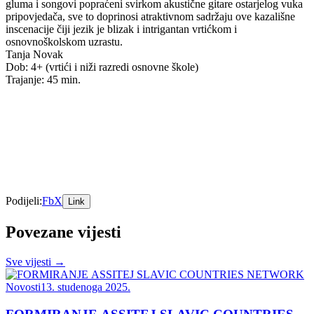
gluma i songovi popraćeni svirkom akustične gitare ostarjelog vuka
pripovjedača, sve to doprinosi atraktivnom sadržaju ove kazališne
inscenacije čiji jezik je blizak i intrigantan vrtićkom i
osnovnoškolskom uzrastu.
Tanja Novak
Dob: 4+ (vrtići i niži razredi osnovne škole)
Trajanje: 45 min.
Podijeli:
Fb
X
Link
Povezane vijesti
Sve vijesti →
Novosti
13. studenoga 2025.