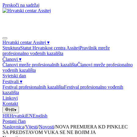
Preskoči na sadržaj
Hrvatski centar Assitej
▾
Struktura
Statut Hrvatskog centra Assitej
Pravilnik mreže
profesionalno vođenih kazališta
Članovi
▾
Članovi mreže profesionalnih kazališta
Članovi mreže profesionalno
vođenih kazališta
Svjetski dan
Festivali
▾
Festival profesionalnih kazališta
Festival profesionalno vođenih
kazališta
Linkovi
Kontakt
HR
▾
HR
Hrvatski
EN
English
Postani član
Naslovnica
/
Vijesti
/
Novosti
/
NOVA PREMIJERA KD PINKLEC
SA PREDSTAVOM VUKA SE NE BOJIM JA