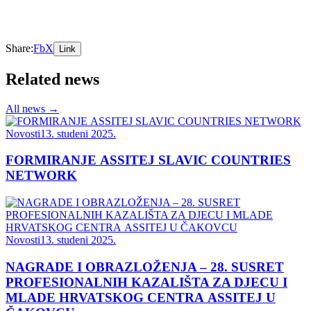
Resources
Statut
Pravilnik
Linkovi
Arhiva vijesti
Network
ASSITEJ International
Ministarstvo kulture
Partneri
Newsletter
© 2026 Sva prava pridržana
Made with
· Accessibility · Privacy
🍪