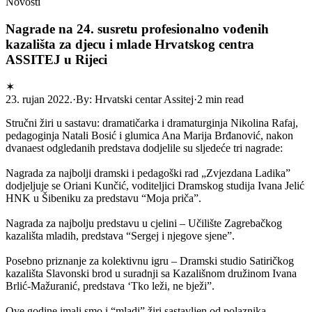
Novosti
Nagrade na 24. susretu profesionalno vođenih
kazališta za djecu i mlade Hrvatskog centra
ASSITEJ u Rijeci
✶
23. rujan 2022.
·
By: Hrvatski centar Assitej
·
2 min read
Stručni žiri u sastavu: dramatičarka i dramaturginja Nikolina Rafaj,
pedagoginja Natali Bosić i glumica Ana Marija Brđanović, nakon
dvanaest odgledanih predstava dodjelile su sljedeće tri nagrade:
Nagrada za najbolji dramski i pedagoški rad „Zvjezdana Ladika”
dodjeljuje se Oriani Kunčić, voditeljici Dramskog studija Ivana Jelić
HNK u Šibeniku za predstavu “Moja priča”.
Nagrada za najbolju predstavu u cjelini – Učilište Zagrebačkog
kazališta mladih, predstava “Sergej i njegove sjene”.
Posebno priznanje za kolektivnu igru – Dramski studio Satiričkog
kazališta Slavonski brod u suradnji sa Kazališnom družinom Ivana
Brlić-Mažuranić, predstava ‘Tko leži, ne bježi”.
Ove godine imali smo i “mladi” žiri sastavljen od polaznika