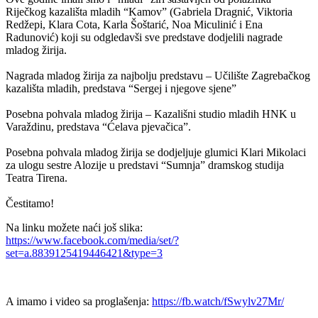
Riječkog kazališta mladih “Kamov” (Gabriela Dragnić, Viktoria
Redžepi, Klara Cota, Karla Šoštarić, Noa Miculinić i Ena
Radunović) koji su odgledavši sve predstave dodjelili nagrade
mladog žirija.
Nagrada mladog žirija za najbolju predstavu – Učilište Zagrebačkog
kazališta mladih, predstava “Sergej i njegove sjene”
Posebna pohvala mladog žirija – Kazališni studio mladih HNK u
Varaždinu, predstava “Ćelava pjevačica”.
Posebna pohvala mladog žirija se dodjeljuje glumici Klari Mikolaci
za ulogu sestre Alozije u predstavi “Sumnja” dramskog studija
Teatra Tirena.
Čestitamo!
Na linku možete naći još slika:
https://www.facebook.com/media/set/?
set=a.8839125419446421&type=3
A imamo i video sa proglašenja:
https://fb.watch/fSwylv27Mr/