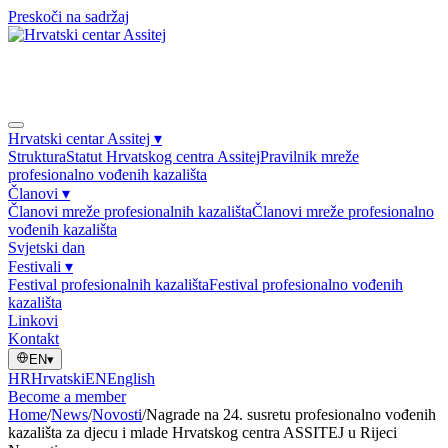
Preskoči na sadržaj
Hrvatski centar Assitej
▾
Struktura
Statut Hrvatskog centra Assitej
Pravilnik mreže
profesionalno vođenih kazališta
Članovi
▾
Članovi mreže profesionalnih kazališta
Članovi mreže profesionalno
vođenih kazališta
Svjetski dan
Festivali
▾
Festival profesionalnih kazališta
Festival profesionalno vođenih
kazališta
Linkovi
Kontakt
EN
▾
HR
Hrvatski
EN
English
Become a member
Home
/
News
/
Novosti
/
Nagrade na 24. susretu profesionalno vođenih
kazališta za djecu i mlade Hrvatskog centra ASSITEJ u Rijeci